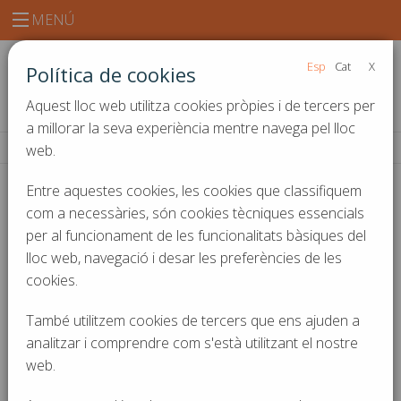
MENÚ
Esp
Cat
X
Política de cookies
Aquest lloc web utilitza cookies pròpies i de tercers per
a millorar la seva experiència mentre navega pel lloc
web.
Inici
Notícies i actualitat
Entre aquestes cookies, les cookies que classifiquem
com a necessàries, són cookies tècniques essencials
Notícies i actualitat
per al funcionament de les funcionalitats bàsiques del
lloc web, navegació i desar les preferències de les
cookies.
També utilitzem cookies de tercers que ens ajuden a
analitzar i comprendre com s'està utilitzant el nostre
web.