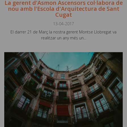
La gerent d'Asmon Ascensors col·labora de
nou amb l'Escola d'Arquitectura de Sant
Cugat
13-04-2017
El darrer 21 de Març la nostra gerent Montse Llobregat va
realitzar un any més un...