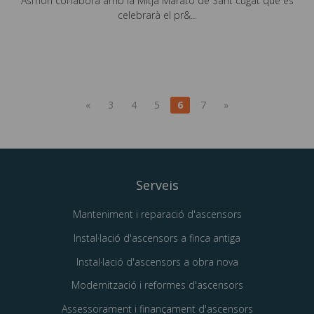
Asmon col·labora amb la Mitja Marató de Sant cugat que es
celebrarà el pr&...
«
3
4
5
6
7
»
Serveis
Manteniment i reparació d'ascensors
Instal·lació d'ascensors a finca antiga
Instal·lació d'ascensors a obra nova
Modernització i reformes d'ascensors
Assessorament i finançament d'ascensors