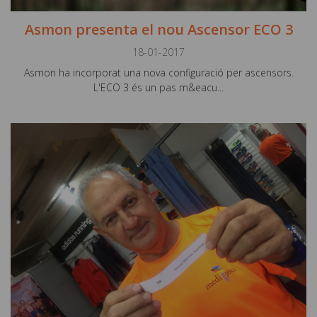
Asmon presenta el nou Ascensor ECO 3
18-01-2017
Asmon ha incorporat una nova configuració per ascensors.
L'ECO 3 és un pas m&eacu...