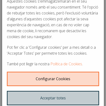
Aquestes cookies s'emmagatzemaran en el seu
navegador només amb el seu consentiment. Té l'opció
de rebutjar totes les cookies, però l'exclusió voluntària
d'algunes d'aquestes cookies pot afectar la seva
El teu ascensor compleix amb la
experiència de navegació, en cas de no voler cap
normativa vigent?
mena de cookie, li recomanem que desactivi les
27-03-2018
cookies del seu navegador.
Els ascensors són mitjans de transport utilitzats per milers de
Pot fer clic a 'Configurar cookies' per a mes detall o a
persones cada dia; com a...
'Acceptar Totes' per permetre totes les cookies.
També pot llegir la nostra
Política de Cookies
.
La Federació Empresarial Espanyola
d'Ascensors publica la 'Guia de bones
pràctiques en l'ús d'ascensors'
Configurar Cookies
27-02-2018
Amb l'objectiu de millorar la seguretat en els ascensors i tenint
present que Espanya és...
Acceptar totes