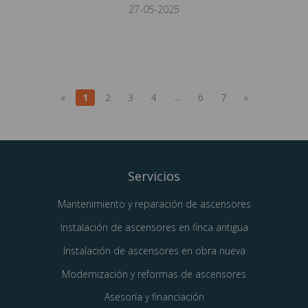
27-05-2025
«
1
2
3
4
…
6
7
»
Servicios
Mantenimiento y reparación de ascensores
Instalación de ascensores en finca antigua
Instalación de ascensores en obra nueva
Modernización y reformas de ascensores
Asesoría y financiación