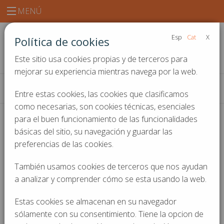
MENÚ
Esp
Cat
X
Política de cookies
Este sitio usa cookies propias y de terceros para
mejorar su experiencia mientras navega por la web.
Inicio
Noticias y actualidad
Asmon instala pantallas digitales en los
Entre estas cookies, las cookies que clasificamos
ascensores del Colegio de Ingenieros Industriales de Catalunya
como necesarias, son cookies técnicas, esenciales
para el buen funcionamiento de las funcionalidades
básicas del sitio, su navegación y guardar las
preferencias de las cookies.
Noticias y actualidad
Asmon instala
También usamos cookies de terceros que nos ayudan
a analizar y comprender cómo se esta usando la web.
pantallas digitales en
Estas cookies se almacenan en su navegador
los ascensores del
sólamente con su consentimiento. Tiene la opcion de