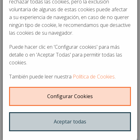
rechazar todas las cookies, pero la exclusión
Colegio de Ingenieros
voluntaria de algunas de estas cookies puede afectar
a su experiencia de navegación, en caso de no querer
Industriales de
ningún tipo de cookie, le recomendamos que desactive
las cookies de su navegador.
Catalunya
Puede hacer clic en 'Configurar cookies' para más
detalle o en 'Aceptar Todas' para permitir todas las
19-07-2017
cookies.
El Colegio de Ingenieros Industriales de
También puede leer nuestra
Política de Cookies
.
Cataluña tiene una historia centenaria; nació a
partir de la Asociación de ingenieros creada en
Configurar Cookies
1863 y se fundó formalmente en 1950. Hoy en
día es un organismo de referencia en Cataluña.
Aceptar todas
Asmon ha realizado un proyecto de instalación
de pantallas digitales en sus ascensores.