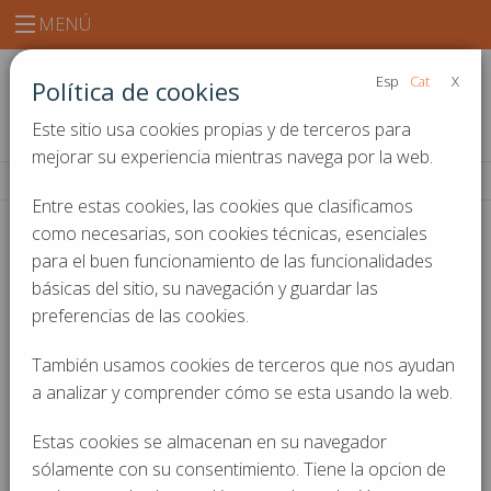
MENÚ
Esp
Cat
X
Política de cookies
Este sitio usa cookies propias y de terceros para
mejorar su experiencia mientras navega por la web.
Inicio
Eficiencia energética y sostenibilidad
Entre estas cookies, las cookies que clasificamos
como necesarias, son cookies técnicas, esenciales
para el buen funcionamiento de las funcionalidades
Eficiencia energética y
básicas del sitio, su navegación y guardar las
preferencias de las cookies.
sostenibilidad
También usamos cookies de terceros que nos ayudan
a analizar y comprender cómo se esta usando la web.
Experiencia y seguridad
Estas cookies se almacenan en su navegador
Flexibilidad Multimarca
para tu ascensor
sólamente con su consentimiento. Tiene la opcion de