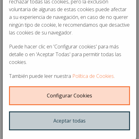
rechazar todas las cookies, pero la exclusión
Nuestro compromiso
Nuestro equipo
voluntaria de algunas de estas cookies puede afectar
social: RSC
a su experiencia de navegación, en caso de no querer
Proximidad,
ningún tipo de cookie, le recomendamos que desactive
Eficiencia energética y
asesoramiento,
sostenibilidad
las cookies de su navegador.
compromiso y confianza
Puede hacer clic en 'Configurar cookies' para más
detalle o en 'Aceptar Todas' para permitir todas las
Tu ascensor siempre está en marcha. Necesita
cookies.
estarlo para que lo tengas siempre disponible. Pero
También puede leer nuestra
Política de Cookies
.
es importante contener su gasto energético, tanto
para reducir costes innecesarios como para
contribuir a un modelo social más sostenible.
Configurar Cookies
Las nuevas tecnologías en eficiencia energética ofrecen
Aceptar todas
cada día nuevas soluciones para mejorar los ascensores,
monta-cargas, plataformas elevadoras y cualquier otro